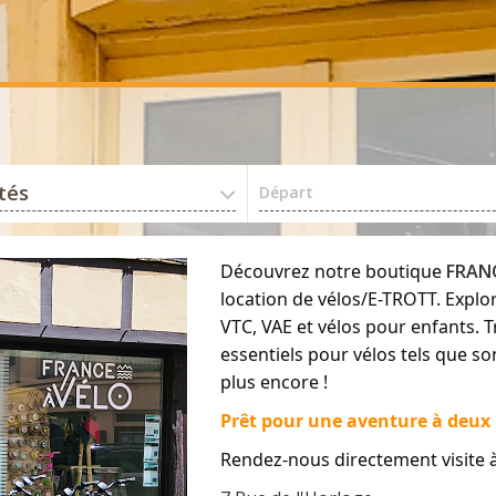
ités
Départ
Découvrez notre boutique
FRANC
location de vélos/E-TROTT.
Explor
VTC, VAE et vélos pour enfants.
T
essentiels pour vélos tels que so
plus encore
!
Prêt pour une aventure à deux 
Rendez-nous directement visite 