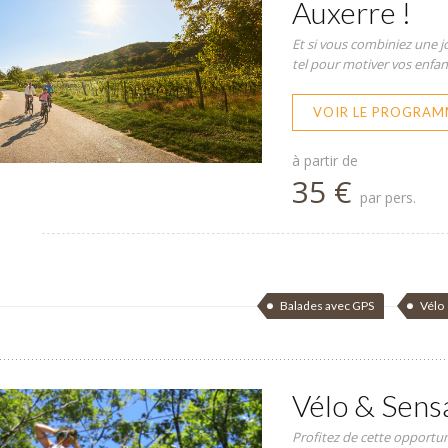
Auxerre !
Et si vous combiniez une jo
tel pour motiver vos enfant
VOIR LE PROGRAM
à partir de
35 €
par pers.
Balades avec GPS
Vélo
Vélo & Sens
Profitez de cette opportun