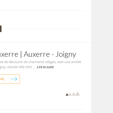
xerre | Auxerre - Joigny
met de découvrir de charmants villages, avec une arrivée
igny, classée Ville d’Art ...
Lire la suite
ME