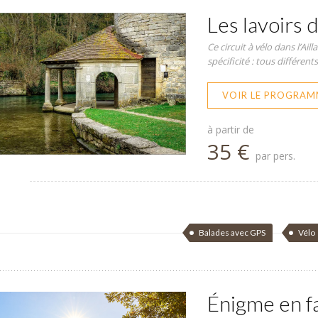
Les lavoirs d
Ce circuit à vélo dans l’Ai
spécificité : tous différents
VOIR LE PROGRAM
à partir de
35 €
par pers.
Balades avec GPS
Vélo
Énigme en f