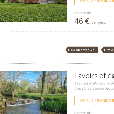
VOIR LE PROGRAM
à partir de
46 €
par pers.
Balades avec GPS
Vélo
Lavoirs et é
Ce circuit à vélo dans le C
bien sûr, une pause dégus
VOIR LE PROGRAM
à partir de