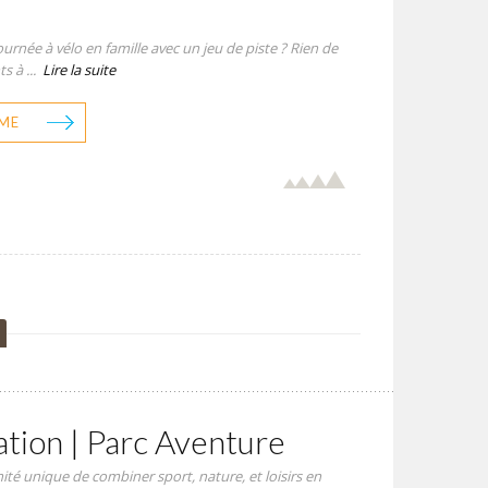
urnée à vélo en famille avec un jeu de piste ? Rien de
s à ...
Lire la suite
ME
ation | Parc Aventure
ité unique de combiner sport, nature, et loisirs en