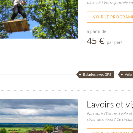
plein air ! Votre journée 
VOIR LE PROGRAM
à partir de
45 €
par pers.
Balades avec GPS
Vélo
Lavoirs et v
Parcourir l’Yonne à vélo et
rêver de mieux ? Ce circuit