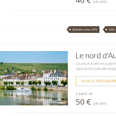
par pers.
Balades avec GPS
Vélo
Le nord d'Au
Ce circuit à vélo vous per
dans la très jolie ville de Jo
VOIR LE PROGRAM
à partir de
50 €
par pers.