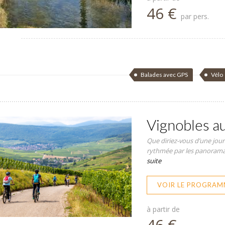
46 €
par pers.
Balades avec GPS
Vélo
Vignobles au
Que diriez-vous d’une jour
rythmée par les panoramas 
suite
VOIR LE PROGRAM
à partir de
46 €