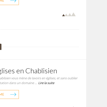
ME
glises en Chablisien
hablisien vous mène de lavoirs en églises, et sans oublier
tation dans un domaine ...
Lire la suite
ME