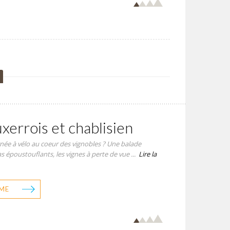
xerrois et chablisien
née à vélo au coeur des vignobles ? Une balade
époustouflants, les vignes à perte de vue ...
Lire la
ME