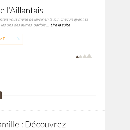
e l'Aillantais
llantais vous mène de lavoir en lavoir, chacun ayant sa
 les uns des autres, parfois ...
Lire la suite
ME
amille : Découvrez