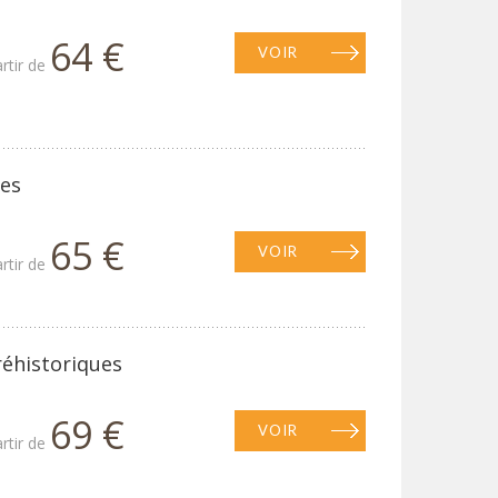
64 €
VOIR
artir de
les
65 €
VOIR
artir de
réhistoriques
69 €
VOIR
artir de