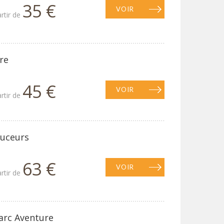
35 €
VOIR
artir de
re
45 €
VOIR
artir de
ouceurs
63 €
VOIR
artir de
arc Aventure