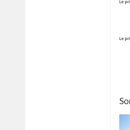
Le p
Le pr
Sor