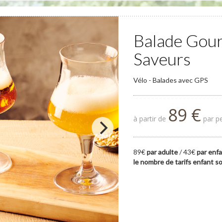
Balade Gour
Saveurs
Vélo - Balades avec GPS
89 €
à partir de
par pe
89€
par adulte
/ 43€
par enf
le nombre de tarifs enfant s