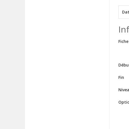
Da
In
Fiche
Débu
Fin
Nive
Opti