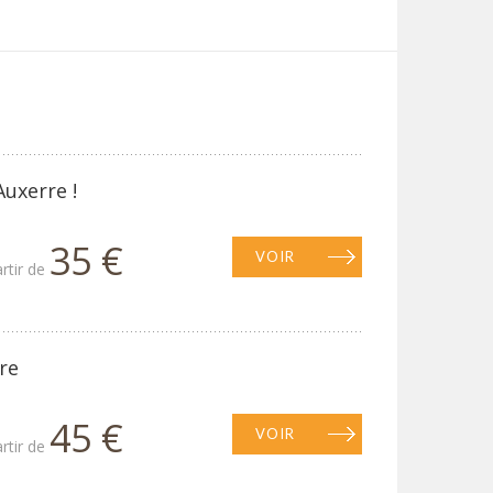
Auxerre !
35 €
VOIR
artir de
re
45 €
VOIR
artir de