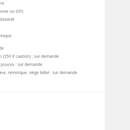
rre
phone ou GPS
’intérêt
hnique
de
 (250 € caution) : sur demande
4 pouces : sur demande
veur, remorque, siège bébé : sur demande