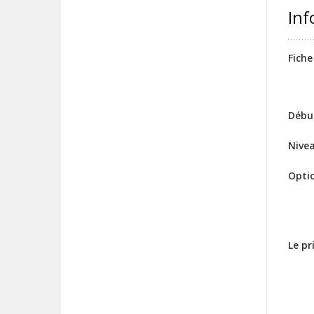
Inf
Fiche
Débu
Nive
Opti
Le p