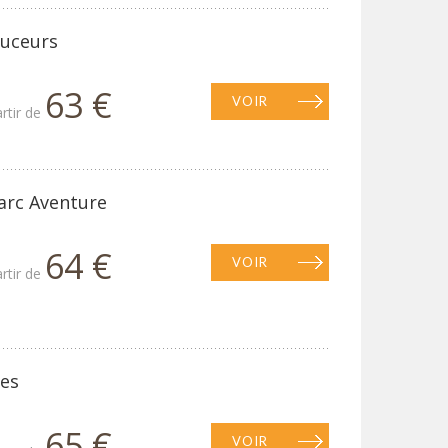
ouceurs
63 €
VOIR
artir de
arc Aventure
64 €
VOIR
artir de
les
65 €
VOIR