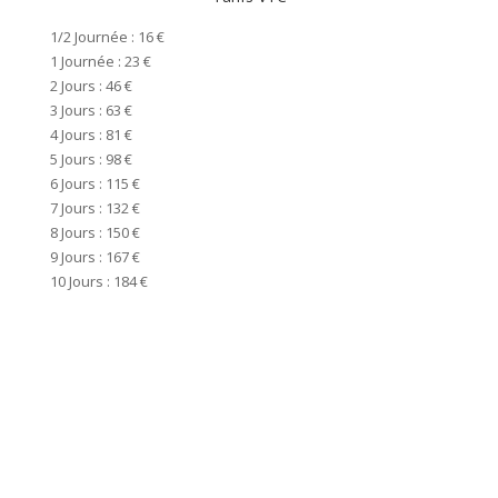
1/2 Journée : 16 €
Année :
1 Journée : 23 €
Marque 
2 Jours : 46 €
Vitesse
3 Jours : 63 €
Cadre :
4 Jours : 81 €
Freins 
5 Jours : 98 €
Modèle
6 Jours : 115 €
7 Jours : 132 €
Autres 
8 Jours : 150 €
– Guid
9 Jours : 167 €
– Poten
10 Jours : 184 €
– Four
– Poig
– Grand
– Porte
– Pneus
– Cham
– Garde
– Sonne