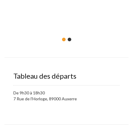
Equipe
– une s
– Sacoc
– Kit d
– Antiv
Tableau des départs
De 9h30 à 18h30
7 Rue de l'Horloge, 89000 Auxerre