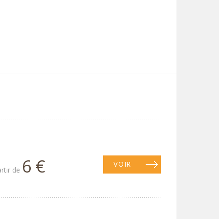
6 €
VOIR
artir de