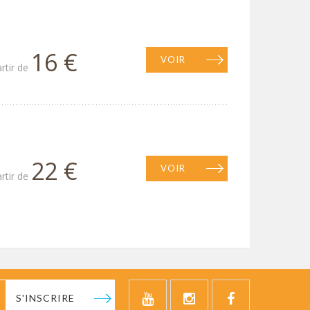
16 €
VOIR
artir de
22 €
VOIR
artir de
S'INSCRIRE