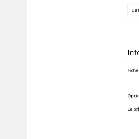
Da
Inf
Fiche
Opti
Le pr